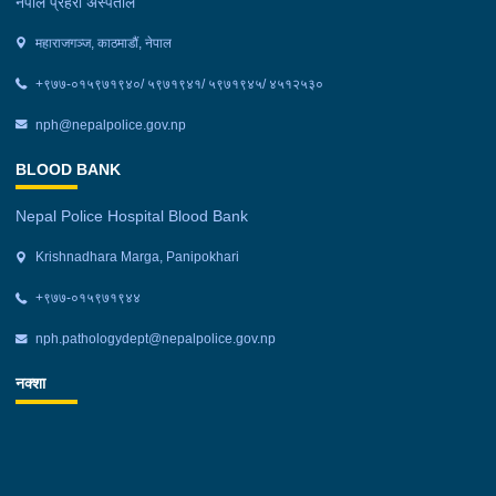
नेपाल प्रहरी अस्पताल
महाराजगञ्ज, काठमाडौं, नेपाल
+९७७-०१५९७१९४०/ ५९७१९४१/ ५९७१९४५/ ४५१२५३०
nph@nepalpolice.gov.np
BLOOD BANK
Nepal Police Hospital Blood Bank
Krishnadhara Marga, Panipokhari
+‌९७७-०१५९७१९४४
nph.pathologydept@nepalpolice.gov.np
नक्शा