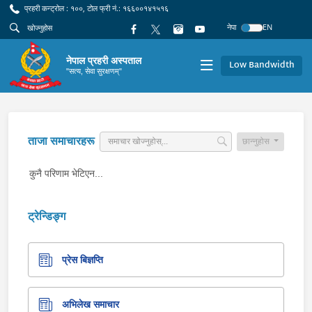
प्रहरी कन्ट्रोल : १००, टोल फ्री नं.: १६६००१४१५१६
नेपा
EN
नेपाल प्रहरी अस्पताल
Low Bandwidth
"सत्य, सेवा सुरक्षणम्"
ताजा समाचारहरू
छान्नुहोस
कुनै परिणाम भेटिएन...
ट्रेन्डिङ्ग
प्रेस बिज्ञप्ति
अभिलेख समाचार