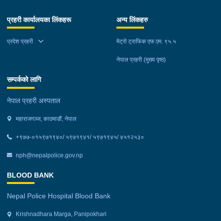
प्रहरी कार्यालयका लिंकहरू
अन्य लिंकहरु
प्रदेश प्रहरी
मेट्रो ट्राफिक एफ.एम. ९५.५
नेपाल प्रहरी (मुख्य पृष्ठ)
सम्पर्कको लागि
नेपाल प्रहरी अस्पताल
महाराजगञ्ज, काठमाडौं, नेपाल
+९७७-०१५९७१९४०/ ५९७१९४१/ ५९७१९४५/ ४५१२५३०
nph@nepalpolice.gov.np
BLOOD BANK
Nepal Police Hospital Blood Bank
Krishnadhara Marga, Panipokhari