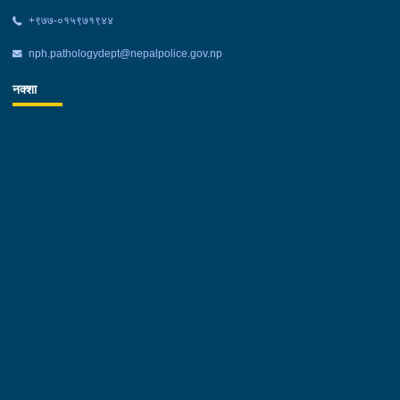
+‌९७७-०१५९७१९४४
nph.pathologydept@nepalpolice.gov.np
नक्शा