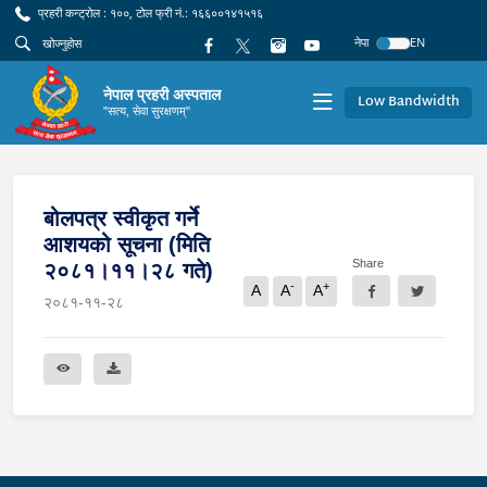
प्रहरी कन्ट्रोल : १००, टोल फ्री नं.: १६६००१४१५१६
नेपा
EN
नेपाल प्रहरी अस्पताल
Low Bandwidth
"सत्य, सेवा सुरक्षणम्"
बोलपत्र स्वीकृत गर्ने
आशयको सूचना (मिति
Share
२०८१।११।२८ गते)
-
+
A
A
A
२०८१-११-२८