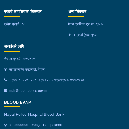
प्रहरी कार्यालयका लिंकहरू
अन्य लिंकहरु
प्रदेश प्रहरी
मेट्रो ट्राफिक एफ.एम. ९५.५
नेपाल प्रहरी (मुख्य पृष्ठ)
सम्पर्कको लागि
नेपाल प्रहरी अस्पताल
महाराजगञ्ज, काठमाडौं, नेपाल
+९७७-०१५९७१९४०/ ५९७१९४१/ ५९७१९४५/ ४५१२५३०
nph@nepalpolice.gov.np
BLOOD BANK
Nepal Police Hospital Blood Bank
Krishnadhara Marga, Panipokhari