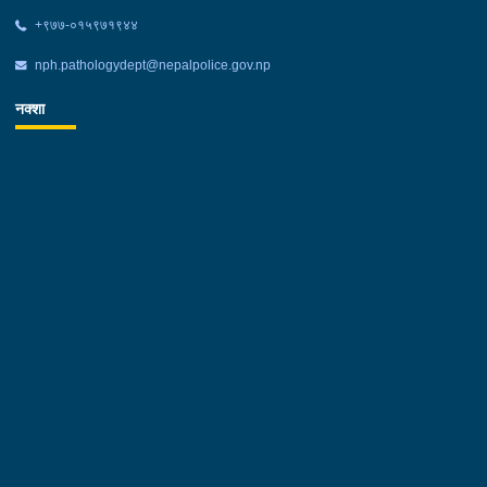
+‌९७७-०१५९७१९४४
nph.pathologydept@nepalpolice.gov.np
नक्शा