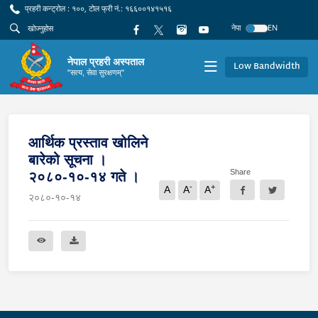
प्रहरी कन्ट्रोल : १००, टोल फ्री नं.: १६६००१४१५१६
नेपा
EN
नेपाल प्रहरी अस्पताल
Low Bandwidth
"सत्य, सेवा सुरक्षणम्"
आर्थिक प्रस्ताव खोलिने
बारेको सूचना ।
Share
२०८०-१०-१४ गते ।
-
+
A
A
A
२०८०-१०-१४