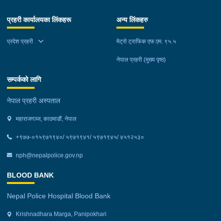
प्रहरी कार्यालयका लिंकहरू
अन्य लिंकहरु
प्रदेश प्रहरी
मेट्रो ट्राफिक एफ.एम. ९५.५
नेपाल प्रहरी (मुख्य पृष्ठ)
सम्पर्कको लागि
नेपाल प्रहरी अस्पताल
महाराजगञ्ज, काठमाडौं, नेपाल
+९७७-०१५९७१९४०/ ५९७१९४१/ ५९७१९४५/ ४५१२५३०
nph@nepalpolice.gov.np
BLOOD BANK
Nepal Police Hospital Blood Bank
Krishnadhara Marga, Panipokhari