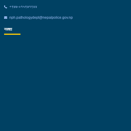
+‌९७७-०१५९७१९४४
nph.pathologydept@nepalpolice.gov.np
नक्शा