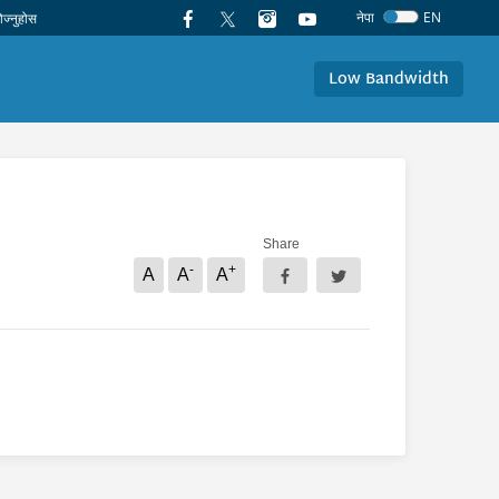
नेपा
EN
Low Bandwidth
Share
-
+
A
A
A