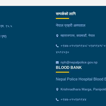
सम्पर्कको लागि
नेपाल प्रहरी अस्पताल
फ.एम. ९५.५
महाराजगञ्ज, काठमाडौं, नेपाल
 पृष्ठ)
+९७७-०१५९७१९४०/ ५९७१९४१/ ५
४५१२५३०
nph@nepalpolice.gov.np
BLOOD BANK
Nepal Police Hospital Blood 
Krishnadhara Marga, Panipokh
+‌९७७-०१५९७१९४४