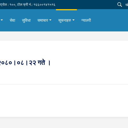
न्ट्रोल : १००, टोल फ्री नं.: १६६००१४१५१६
सेवा
सुविधा
समाचार
सूचनाहरु
ग्यालरी
ा । २०८०।०८।२२ गते ।