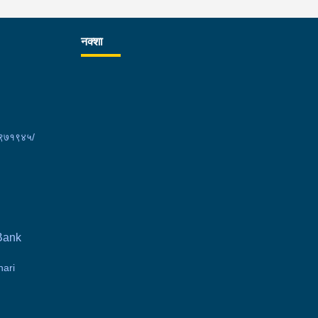
नक्शा
९७१९४५/
Bank
ari